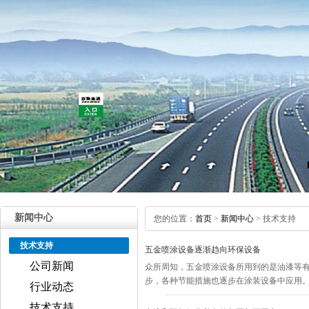
新闻中心
您的位置：
首页
>
新闻中心
>技术支持
技术支持
五金喷涂设备逐渐趋向环保设备
公司新闻
众所周知，五金喷涂设备所用到的是油漆等
步，各种节能措施也逐步在涂装设备中应用。.
行业动态
技术支持