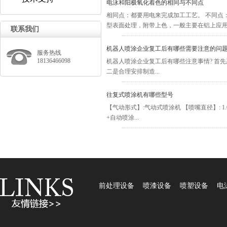
电泳和阳极氧化着色的相同与不同点
相同点：都要用电来完成加工工艺。不同点
型表面处理，附带上色，一般主要在铝上应用；
联系我们
机器人喷涂企业复工后有哪些需要注意的问
服务热线
18136466098
机器人喷涂企业复工后有哪些注意事情?首先
二是合理安排制造...
往复式喷涂机有哪些型号
【气动形式】:气动式喷涂机【喷嘴直径】:1.
+自动喷涂...
前处理设备
喷漆设备
喷塑设备
电