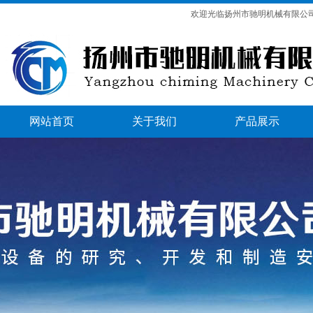
欢迎光临扬州市驰明机械有限
网站首页
关于我们
产品展示