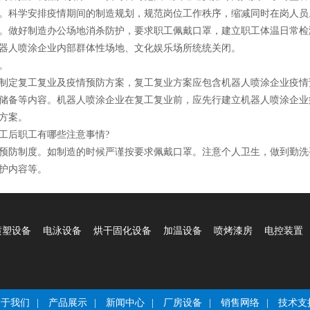
。科学安排疫情期间的制造规划，规范岗位工作秩序，缩减同时在岗人员
。做好制造办公场地消杀防护，要求职工佩戴口罩，建立职工体温日常检
器人喷涂企业内部群体性场地、文化娱乐场所统统关闭。
。
制定复工复业及疫情预防方案，复工复业方案应包含机器人喷涂企业疫情
储备等内容。机器人喷涂企业在复工复业前，应先行建立机器人喷涂企业
方案。
工后职工有哪些注意事情?
预防制度。如制造的时候严谨按要求佩戴口罩。注意个人卫生，做到勤洗
护内容等。
喷塑设备
电泳设备
烘干固化设备
加温设备
喷烤漆房
电控装置
关于我们
|
产品展示
|
新闻中心
|
厂房设备
|
销售网络
|
技术支