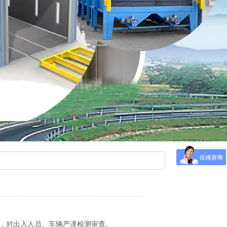
管，对出入人员、车辆严谨检测审查。