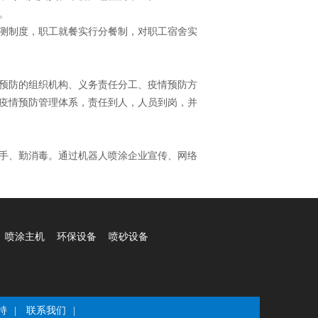
。
测制度，职工就餐实行分餐制，对职工宿舍实
预防的组织机构、义务责任分工、疫情预防方
疫情预防管理体系，责任到人，人员到岗，并
手、勤消毒。通过机器人喷涂企业宣传、网络
喷涂主机
环保设备
喷砂设备
持
|
联系我们
|