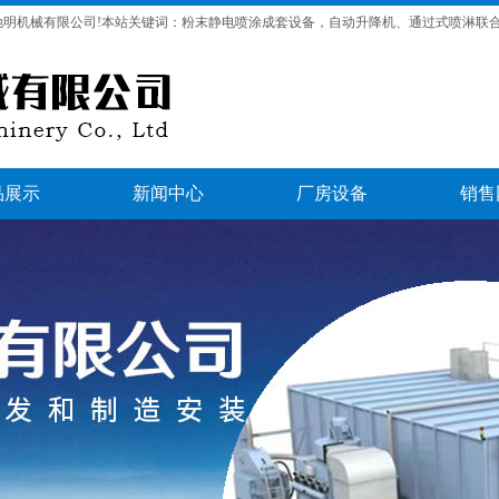
驰明机械有限公司!本站关键词：粉末静电喷涂成套设备，自动升降机、通
品展示
新闻中心
厂房设备
销售