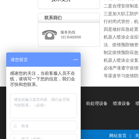
二是合理安排制造
三是加大职工防护
联系我们
行封闭式管控，机
四是做好应急处置
服务热线
机器人喷涂企业应
18136466098
法、疫情预防物资
制定疫情预防应急
请您留言
机器人喷涂企业复
必须严谨遵守疫情
感谢您的关注，当前客服人员不在
等渠道学习疫情防
线，请填写一下您的信息，我们会
尽快和您联系。
前处理设备
喷漆设备
网站首页
|