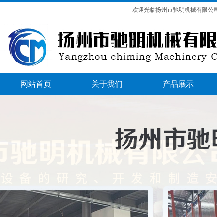
欢迎光临扬州市驰明机械有限
网站首页
关于我们
产品展示