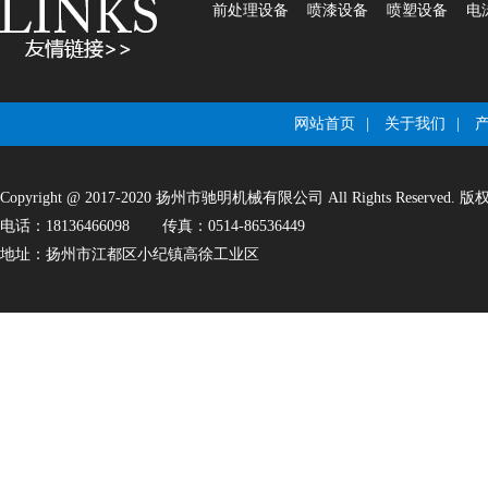
前处理设备
喷漆设备
喷塑设备
电
网站首页
|
关于我们
|
Copyright@2017-2020扬州市驰明机械有限公司AllRightsReserved.
电话：18136466098
传真：0514-86536449
地址：扬州市江都区小纪镇高徐工业区