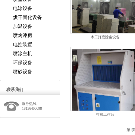
电泳设备
烘干固化设备
加温设备
喷烤漆房
木工打磨除尘设备
电控装置
喷涂主机
环保设备
喷砂设备
联系我们
服务热线
18136466098
打磨工作台
第1