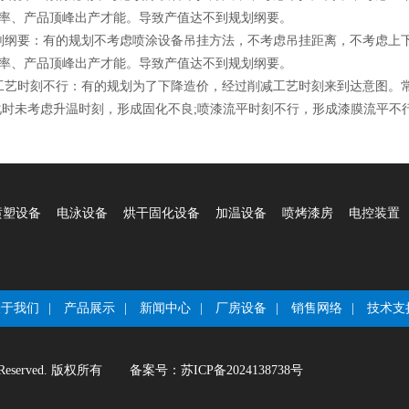
率、产品顶峰出产才能。导致产值达不到规划纲要。
划纲要：有的规划不考虑喷涂设备吊挂方法，不考虑吊挂距离，不考虑上
率、产品顶峰出产才能。导致产值达不到规划纲要。
工艺时刻不行：有的规划为了下降造价，经过削减工艺时刻来到达意图。
化时未考虑升温时刻，形成固化不良;喷漆流平时刻不行，形成漆膜流平不行
喷塑设备
电泳设备
烘干固化设备
加温设备
喷烤漆房
电控装置
关于我们
|
产品展示
|
新闻中心
|
厂房设备
|
销售网络
|
技术支
Reserved.版权所有
备案号：
苏ICP备2024138738号