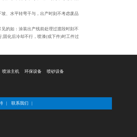
下坡、水平转弯干与，出产时刻不考虑废品
常见的如：涂装出产线前处理过渡段时刻不
;固化后冷却不行，喷漆(或下件)时工件过
喷涂主机
环保设备
喷砂设备
持
|
联系我们
|