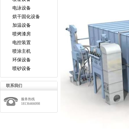
电泳设备
烘干固化设备
加温设备
喷烤漆房
电控装置
喷涂主机
环保设备
喷砂设备
联系我们
服务热线
18136466098