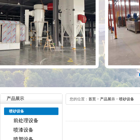
产品展示
您的位置：
首页
>
产品展示
>
喷砂设备
喷砂设备
前处理设备
喷漆设备
喷塑设备