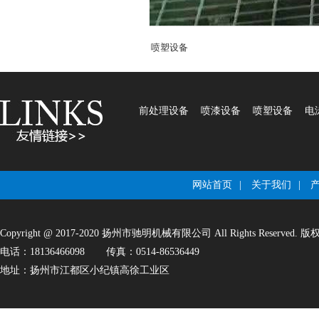
喷塑设备
前处理设备
喷漆设备
喷塑设备
电
网站首页
|
关于我们
|
Copyright@2017-2020扬州市驰明机械有限公司AllRightsReserved.
电话：18136466098
传真：0514-86536449
地址：扬州市江都区小纪镇高徐工业区