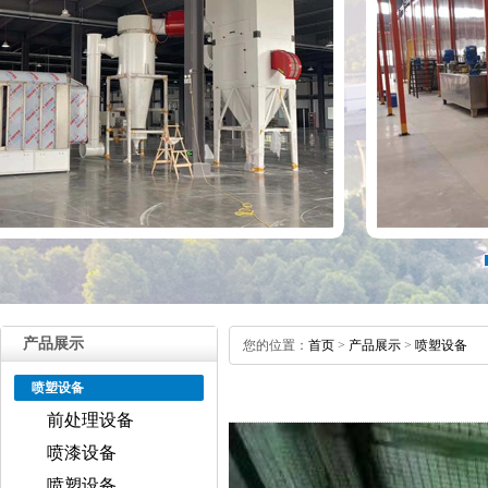
产品展示
您的位置：
首页
>
产品展示
>
喷塑设备
喷塑设备
前处理设备
喷漆设备
喷塑设备