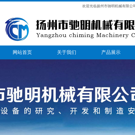
欢迎光临扬州市驰明机械有限
网站首页
关于我们
产品展示