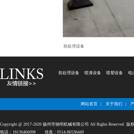
前处理设备
前处理设备
喷漆设备
喷塑设备
电
网站首页
|
关于我们
|
Copyright@2017-2020扬州市驰明机械有限公司AllRightsReserved.
电话：18136466098
传真：0514-86536449