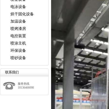
电泳设备
烘干固化设备
加温设备
喷烤漆房
电控装置
喷涂主机
环保设备
喷砂设备
联系我们
服务热线
18136466098