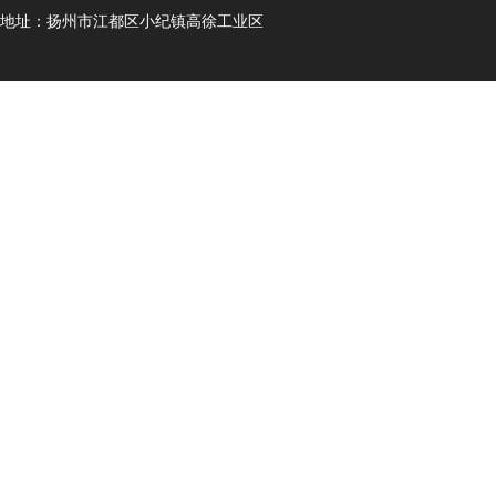
地址：扬州市江都区小纪镇高徐工业区