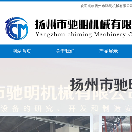
欢迎光临扬州市驰明机械有限
网站首页
关于我们
产品展示