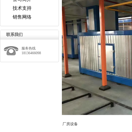
技术支持
销售网络
联系我们
服务热线
18136466098
厂房设备