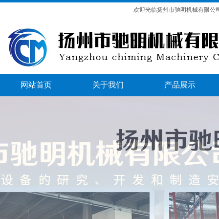
欢迎光临扬州市驰明机械有限
网站首页
关于我们
产品展示