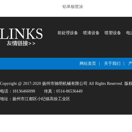
铝单板喷涂
前处理设备
喷漆设备
喷塑设备
电
网站首页
|
关于我们
|
Copyright@2017-2020扬州市驰明机械有限公司AllRightsReserved.
电话：18136466098
传真：0514-86536449
地址：扬州市江都区小纪镇高徐工业区