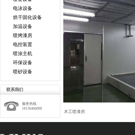
电泳设备
烘干固化设备
加温设备
喷烤漆房
电控装置
喷涂主机
环保设备
喷砂设备
联系我们
服务热线
18136466098
木工喷漆房