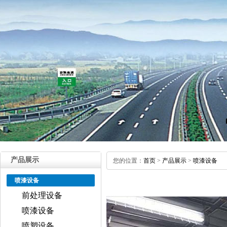
产品展示
您的位置：
首页
>
产品展示
>
喷漆设备
喷漆设备
前处理设备
喷漆设备
喷塑设备