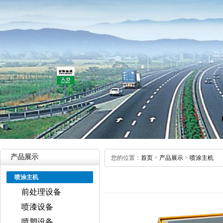
产品展示
您的位置：
首页
>
产品展示
>
喷涂主机
喷涂主机
前处理设备
喷漆设备
喷塑设备