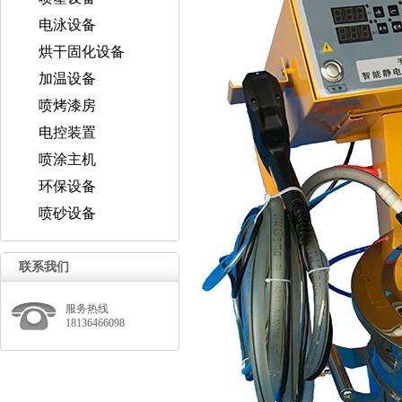
电泳设备
烘干固化设备
加温设备
喷烤漆房
电控装置
喷涂主机
环保设备
喷砂设备
联系我们
服务热线
18136466098