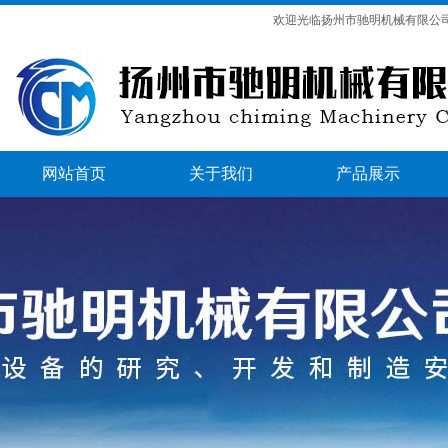
欢迎光临扬州市驰明机械有限
网站首页
关于我们
产品展示