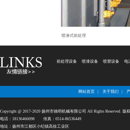
喷淋式前处理
前处理设备
喷漆设备
喷塑设备
电
网站首页
|
关于我们
|
Copyright@2017-2020扬州市驰明机械有限公司AllRightsReserved.
电话：18136466098
传真：0514-86536449
地址：扬州市江都区小纪镇高徐工业区