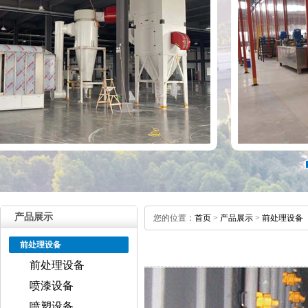
产品展示
您的位置：
首页
>
产品展示
>
前处理设备
前处理设备
前处理设备
喷漆设备
喷塑设备