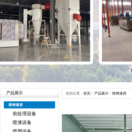
产品展示
您的位置：
首页
>
产品展示
>
喷烤漆房
喷烤漆房
前处理设备
喷漆设备
喷塑设备