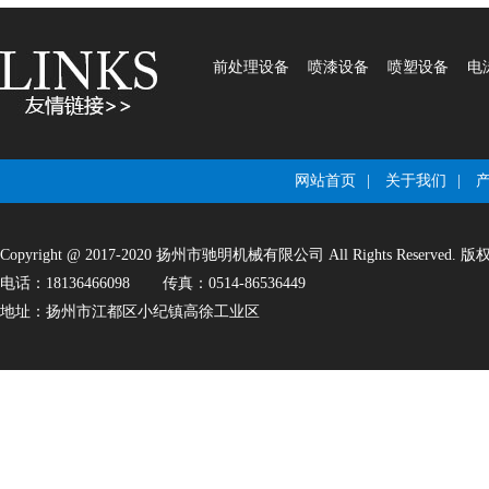
前处理设备
喷漆设备
喷塑设备
电
网站首页
|
关于我们
|
Copyright@2017-2020扬州市驰明机械有限公司AllRightsReserved.
电话：18136466098
传真：0514-86536449
地址：扬州市江都区小纪镇高徐工业区