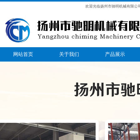
欢迎光临扬州市驰明机械有限
网站首页
关于我们
产品展示