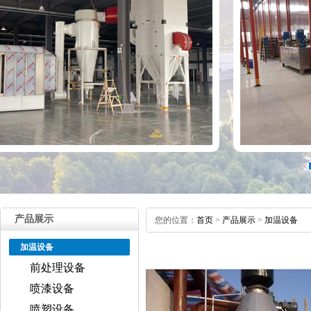
产品展示
您的位置：
首页
>
产品展示
>
加温设备
加温设备
前处理设备
喷漆设备
喷塑设备