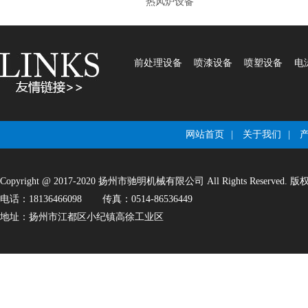
热风炉设备
前处理设备
喷漆设备
喷塑设备
电
网站首页
|
关于我们
|
Copyright@2017-2020扬州市驰明机械有限公司AllRightsReserved.
电话：18136466098
传真：0514-86536449
地址：扬州市江都区小纪镇高徐工业区