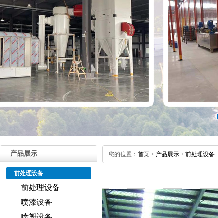
产品展示
您的位置：
首页
>
产品展示
>
前处理设备
前处理设备
前处理设备
喷漆设备
喷塑设备