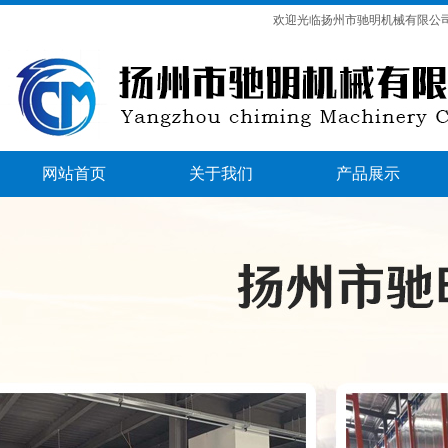
欢迎光临扬州市驰明机械有限
网站首页
关于我们
产品展示