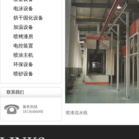
电泳设备
烘干固化设备
加温设备
喷烤漆房
电控装置
喷涂主机
环保设备
喷砂设备
联系我们
服务热线
18136466098
喷漆流水线