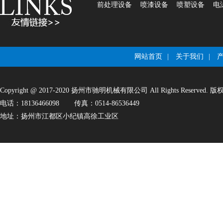
前处理设备
喷漆设备
喷塑设备
电
网站首页
|
关于我们
|
Copyright@2017-2020扬州市驰明机械有限公司AllRightsReserved.
电话：18136466098
传真：0514-86536449
地址：扬州市江都区小纪镇高徐工业区