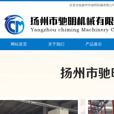
欢迎光临扬州市驰明机械有限
网站首页
关于我们
产品展示