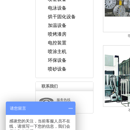
电泳设备
烘干固化设备
加温设备
喷烤漆房
电控装置
喷涂主机
环保设备
喷砂设备
联系我们
服务热线
18136466098
请您留言
感谢您的关注，当前客服人员不在
线，请填写一下您的信息，我们会