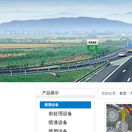
产品展示
您的位置：
首页
>
喷塑设备
前处理设备
喷漆设备
喷塑设备