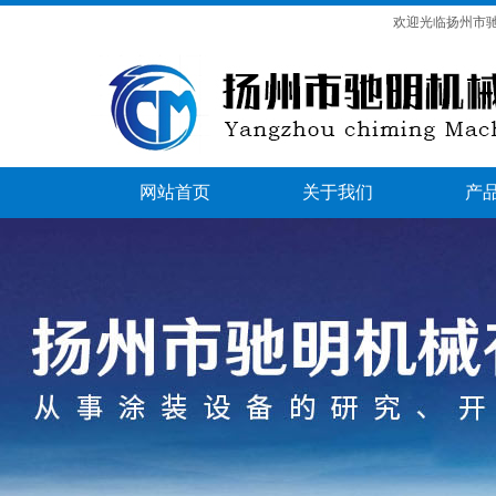
欢迎光临扬州市
网站首页
关于我们
产